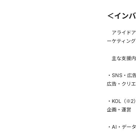
＜インバ
アライドア
ーケティング
主な支援内
・SNS・広告
広告・クリエ
・KOL（※
企画・運営
・AI・デー