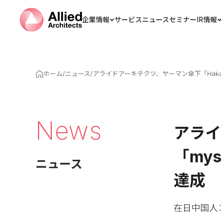
企業情報
サービス
ニュース
セミナー
IR情報
ホーム
/
ニュース
/
アライドアーキテクツ、ヤーマン傘下「Hakas
News
アライ
「my
ニュース
達成
在日中国人