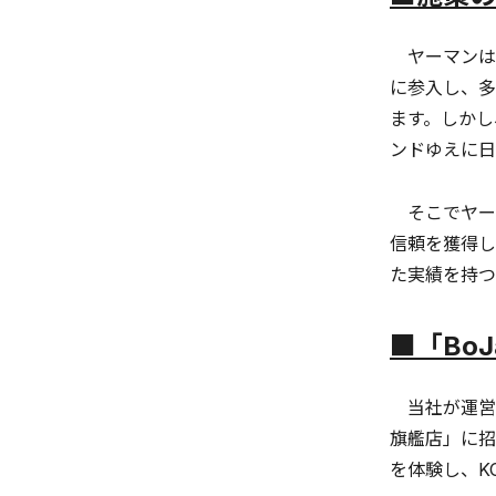
ヤーマンは1
に参入し、多
ます。しかし
ンドゆえに日
そこでヤー
信頼を獲得し
た実績を持つ
■
「Bo
当社が運営す
旗艦店」に招
を体験し、K