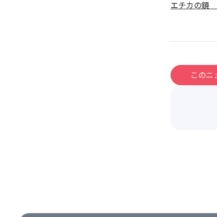
エチカの鏡 
このニ