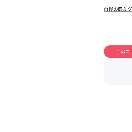
自慢の庭＆グ
このニ