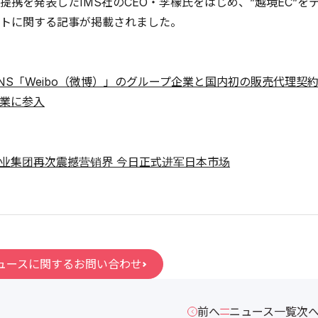
提携を発表したIMS社のCEO・李檬氏をはじめ、”越境EC”
トに関する記事が掲載されました。
NS「Weibo（微博）」のグループ企業と国内初の販売代理契
業に参入
商业集团再次震撼营销界 今日正式进军日本市场
ュースに関するお問い合わせ
前へ
ニュース一覧
次