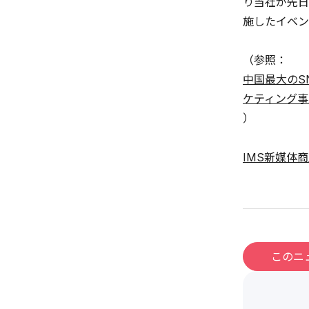
り当社が先日
施したイベン
（参照：
中国最大のS
ケティング事
）
IMS新媒体
このニ