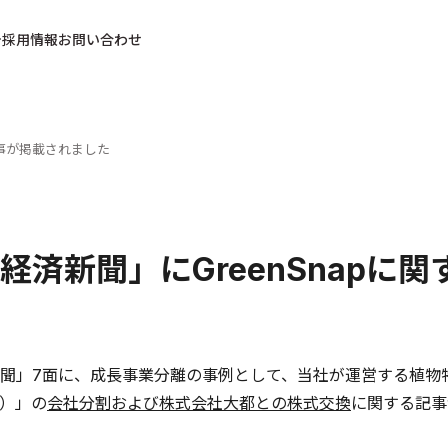
採用情報
お問い合わせ
記事が掲載されました
経済新聞」にGreenSnapに
聞」7面に、成長事業分離の事例として、当社が運営する植物特化
）」の
会社分割および株式会社大都との株式交換
に関する記事