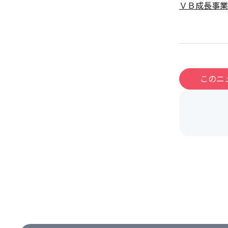
ＶＢ成長事業
このニ