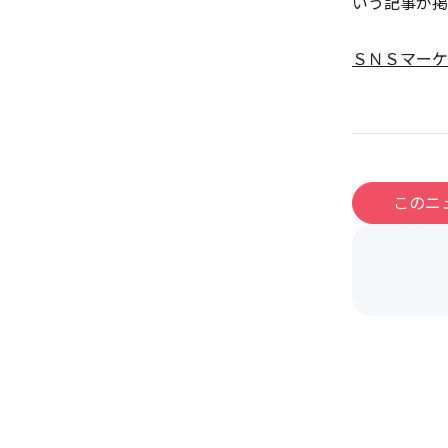
いう記事が掲
ＳＮＳマーケ
このニ