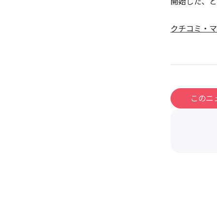
開始した、と
クチコミ・マ
このニ