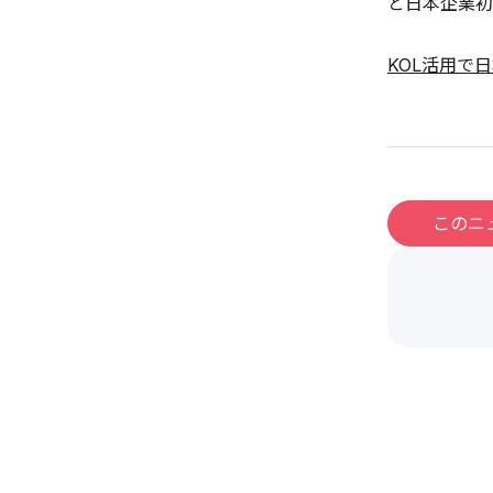
と日本企業初
KOL活用で
このニ